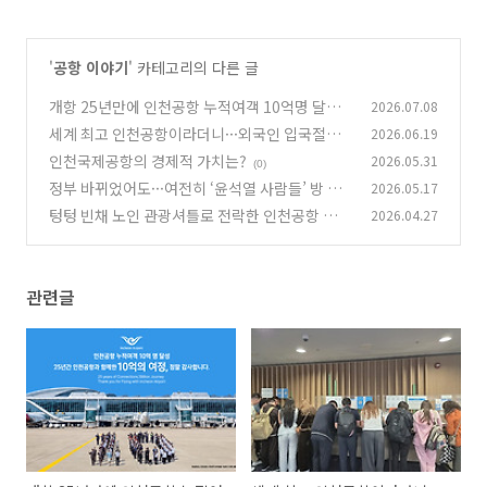
'
공항 이야기
' 카테고리의 다른 글
개항 25년만에 인천공항 누적여객 10억명 달성
2026.07.08
세계 최고 인천공항이라더니···외국인 입국절차
2026.06.19
(0)
는 25년째 '아날로그'
인천국제공항의 경제적 가치는?
2026.05.31
(0)
(0)
정부 바뀌었어도···여전히 ‘윤석열 사람들’ 방 안
2026.05.17
빼는 인천공항 이사회
텅텅 빈채 노인 관광셔틀로 전락한 인천공항 자기
2026.04.27
(1)
부상열차
(0)
관련글