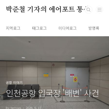
본문 바로가기
박준철 기자의 에어포트 통신
지역로그
태그로그
미디어로그
방명록
공항 이야기
인천공항 입국장 '배변' 사건
by terryus
2026. 6. 17.