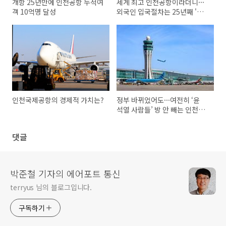
개항 25년만에 인천공항 누적여
세계 최고 인천공항이라더니···
객 10억명 달성
외국인 입국절차는 25년째 '아
날로그'
인천국제공항의 경제적 가치는?
정부 바뀌었어도···여전히 ‘윤
석열 사람들’ 방 안 빼는 인천공
항 이사회
댓글
박준철 기자의 에어포트 통신
terryus 님의 블로그입니다.
구독하기