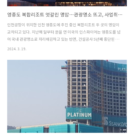
영종도 복합리조트 엇갈린 명암…관광명소 뜨고, 사업취소 되고
인천공항이 위치한 인천 영종도에 추진 중인 복합리조트 두 곳의 명암이
교차되고 있다. 지난해 말부터 문을 연 미국의 인스파이어는 영종도를 넘
어 국내 관광명소로 자리매김하고 있는 반면, 건설공사 5년째 중단된 골
든테라시티(옛 미단시티) 복합리조트는 정부로부터 카지노업 사전 심사
2024. 3. 19.
가 취소됐다. ■관광 명소로 부상한 인스파이어 인천공항 제2여객터미
널 서편 제3국제업무지구(IBC-III) 430만㎡에 조성 중인 인스파이어 엔터
테인먼트 리조트(인스파이어)는 2019년 착공해 4년 만인 지난해 11월
30일 부분 개장에 이어 지난 5일 전면 개장했다. 미국 기업 모히건이
9600억원을 투자하는 등 총 2조원이 들어간 인스파이어는 3개 타워로
구성된 5성급 호텔에 1275개 객실과 1만5000석의 국내 최초 다목적
전..