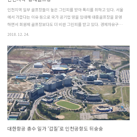
인천지역 일부 골프장들이 높은 그린피를 받아 폭리를 취하고 있다. 서울
에서 가깝다는 이유 등으로 국가 공기업 땅을 임대해 대중골프장을 운영
하면서 회원제 골프장보다도 더 비싼 그린피를 받고 있다. 경제자유구역
에 있는 골프장들은 투자유치 등 외국인들의 비즈니스를 위한 목적으로
2018. 12. 24.
조성됐지만 돈 있는 사람들의 ‘황제 골프장’으로 전락했다. 인천 송도에
는 잭 니클라우스와 LNG기지 옆 오렌지듄스, 중구 영종도에 스카이72,
서구에 수도권매립지의 드림파크, 청라 베어스베스트, 인천그랜드 CC,
인천국제컨트리클럽 등 7개(18홀 기준) 골프장이 있다. 송도국제도시에
있는 잭 니클라우스 골프장 송도에서 2010년 문을 연 잭 니클라우스 골
프장(18홀)은 법인·개인 등 247명에게 8억∼10억 원을 받고 회원권을
팔았다...
대한항공 총수 일가 ‘갑질’로 인천공항도 뒤숭숭