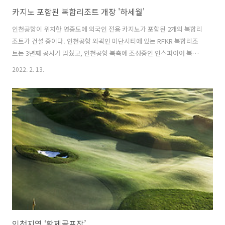
카지노 포함된 복합리조트 개장 '하세월'
인천공항이 위치한 영종도에 외국인 전용 카지노가 포함된 2개의 복합리
조트가 건설 중이다. 인천공항 외곽인 미단시티에 있는 RFKR 복합리조
트는 3년째 공사가 멈췄고, 인천공항 북측에 조성중인 인스파이어 복합
리조트는 사업자금을 마련, 순항 중이다. 그러나 인스파이어 복합리조트
2022. 2. 13.
가 함께 추진했던 미국의 영화 제작사인 파라마운트 픽쳐스의 테마파크
조성은 어려운 상태이다. 인천 영종도 미단시티에서 2020년 2월 공사비
를 주지 못해 공사가 중단된 채 3년째 방치된 외국인 전용 카지노가 포함
된 복합리조트를 조성중인 중국 부동산개발업체인 푸리그룹은 2월28일
문화체육관광부에 RFKR(알에프씨지코리아)사업을 2년 연장해 줄 것을
신청했다. 사업변경 연장만 벌써 4번째다. 미단시티 복합리조트의 지분
100%를 소유한 푸..
인천지역 ‘황제골프장’