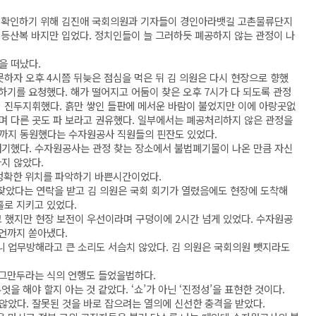
을 확인하기 위해 김진애 국회의원과 기자들이 경인아라뱃길 고촌물류단지
에 등산복 바지만 입었다. 정치인들이 늘 그러하듯 폐공하지 않는 관정이 나
을 떠났다.
못하자 오후 4시쯤 뒤늦은 점심을 먹은 뒤 김 의원은 다시 현장으로 향했
만하기를 요청했다. 해가 떨어지고 어둠이 찾은 오후 7시가 다 되도록 관정
 진두지휘했다. 흙만 쌓인 들판에 메서운 바람이 불었지만 이에 아랑곳없
며 다른 곳도 파 보라고 권유했다. 일부에서는 폐공처리하지 않은 관정을
론까지 동원했다는 수자원공사 직원들의 핀잔도 있었다.
얘기했다. 수자원공사는 관정 찾는 장소에서 불법폐기물이 나온 만큼 자신
지 않았다.
 정확한 위치를 파악하기 바쁜시간이었다.
 찾았다는 연락을 받고 김 의원은 국회 회기가 열렸음에도 현장에 도착해
홀로 지키고 있었다.
 했지만 현장 보전이 우선이라며 구덩이에 2시간 넘게 있었다. 수자원공
발언까지 쏟아냈다.
 업무방해라고 큰 소리도 서슴치 않았다. 김 의원은 국회의원 뺏지라도
 그만두라는 식의 언행도 들었을법하다.
을 해야 할지 아는 것 같았다. ‘쇼’가 아닌 ‘진정성’을 표현한 것이다.
않았다. 잘못된 것을 바로 잡으려는 열의에 신선한 충격을 받았다.