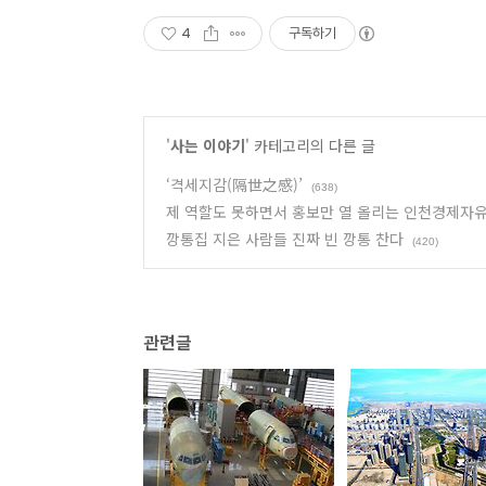
4
구독하기
'
사는 이야기
' 카테고리의 다른 글
‘격세지감(隔世之感)’
(638)
제 역할도 못하면서 홍보만 열 올리는 인천경제자
깡통집 지은 사람들 진짜 빈 깡통 찬다
(420)
관련글