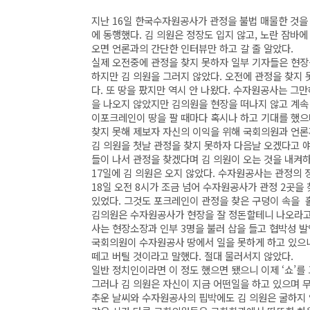
지난 16일 한국수자원공사가 관정을 불법 매물한 것
에 동행했다. 김 의원은 정장도 입지 않고, 노란 잠바
오면 언론과의 간단한 인터뷰만 하고 갈 줄 알았다.
실제 오전중에 관정을 찾지 못하자 일부 기자들은 현장
하지만 김 의원을 그러지 않았다. 오전에 관정을 찾지 
다. 또 땅을 팠지만 역시 안 나왔다. 수자원공사는 그
을 나오지 않았지만 김의원을 현장을 떠나지 않고 계속
이포크레인이 땅을 팔 때마다 혹시나 하고 기대를 했으
찾지 못해 제보자 자신의 이익을 위해 국회의원과 언
김 의원을 첫날 관정을 찾지 못하자 다음날 오겠다고 
들이 나서 관정을 찾겠다며 김 의원이 오는 것을 내켜하
17일에 김 의원은 오지 않았다. 수자원공사는 관정의
18일 오전 8시가 조금 넘어 수자원공사가 관정 2곳을
있었다. 그것도 포크레인이 관정을 찾은 구덩이 속을 
김의원은 수자원공사가 현장을 잘 정돈할테니 나오라고
사는 현장소장과 인부 3명을 불러 삽을 들고 협박성 
국회의원이 수자원공사 땅에서 일을 못하게 하고 있으니
떼고 버틸 것이라고 말했다. 절대 물러서지 않았다.
일반 정치인이라면 이 정도 했으면 됐으니 이제 ‘쇼’를
그러나 김 의원은 자신이 지금 어떤일을 하고 있으며 무엇
추운 날씨와 수자원공사의 핍박에도 김 의원은 굴하지 