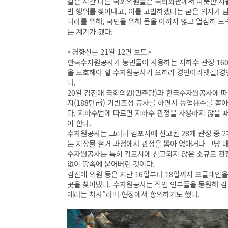
같은 시간 다른 국회의원들은 국회회관에서 따뜻한 차을
법 행위를 찾아내고, 이를 고발하겠다는 굳은 의지가 
나라를 위해, 국민을 위해 몸을 아끼지 않고 열심히 
는 계기가 됐다.
<경향신문 21일 12면 보도>
한국수자원공사가 농민들이 사용하는 지하수 관정 160
을 보호해야 할 수자원공사가 오히려 경인아라뱃길(경
다.
20일 김진애 국회의원(민주당)과 한국수자원공사에 
지(188만㎡) 기반조성 공사를 하면서 농업용수를 뽑
다. 지하수법에 따르면 지하수 관정을 사용하지 않을 
야 한다.
수자원공사는 그러나 김포시에 신고된 28개 관정 중 2
는 지장물 철거 과정에서 관정을 뽑아 없애거나 그냥 
수자원공사는 특히 김포시에 신고되지 않은 소규모 관정 
없이 땅속에 묻어버린 것이다.
김진애 의원 등은 지난 16일부터 18일까지 포클레인을
곳을 찾아냈다. 수자원공사는 작업 인부들을 동원해 김
애려는 처사”라며 현장에서 항의하기도 했다.