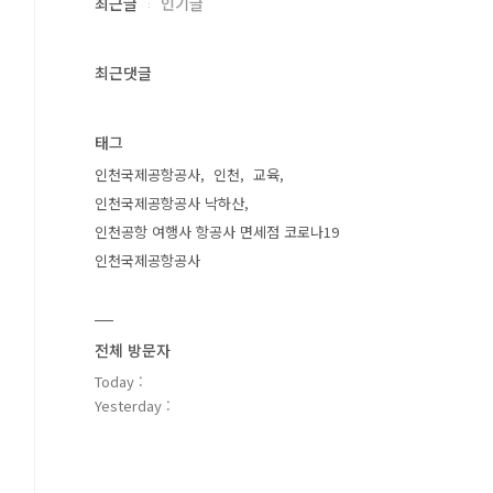
최근글
인기글
최근댓글
태그
인천국제공항공사
인천
교육
인천국제공항공사 낙하산
인천공항 여행사 항공사 면세점 코로나19
인천국제공항공사
전체 방문자
Today :
Yesterday :