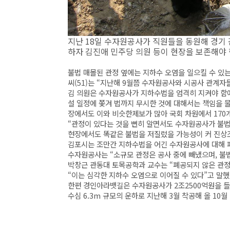
지난 18일 수자원공사가 직원들을 동원해 경기 
하자 김진애 민주당 의원 등이 현장을 보존해야 
불법 매몰된 관정 옆에는 지하수 오염을 일으킬 수 있
씨(51)는 “지난해 9월쯤 수자원공사와 시공사 관계자
김 의원은 수자원공사가 지하수법을 엄격히 지켜야 함에
설 일정에 쫓겨 법까지 무시한 것에 대해서는 책임을 
장에서도 이와 비슷한제보가 많아 국회 차원에서 170개
“관정이 있다는 것을 뻔히 알면서도 수자원공사가 불법
현장에서도 똑같은 불법을 저질렀을 가능성이 커 진상
김포시는 조만간 지하수법을 어긴 수자원공사에 대해 폐공
수자원공사는 “소규모 관정은 공사 중에 빼냈으며, 불
박창근 관동대 토목공학과 교수는 “폐공되지 않은 관
“이는 심각한 지하수 오염으로 이어질 수 있다”고 말했
한편 경인아라뱃길은 수자원공사가 2조2500억원을 들여
수심 6.3m 규모의 운하로 지난해 3월 착공해 올 10월