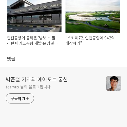
인천공항에 들려온 '낭보'…필
"스카이72, 인천공항에 942억
리핀 아키노공항 개발·운영권
배상하라"
수주
댓글
박준철 기자의 에어포트 통신
terryus 님의 블로그입니다.
구독하기