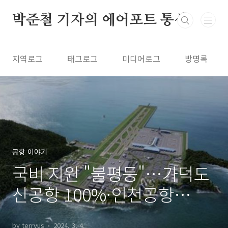
본문 바로가기
박준철 기자의 에어포트 통신
지역로그
태그로그
미디어로그
방명록
공항 이야기
국비 지원 "불평등"…가덕도
신공항 100%·인천공항
18%
by terryus
2024. 3. 4.