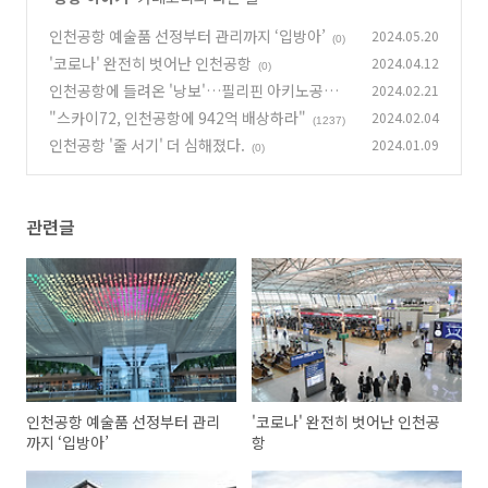
인천공항 예술품 선정부터 관리까지 ‘입방아’
2024.05.20
(0)
'코로나' 완전히 벗어난 인천공항
2024.04.12
(0)
인천공항에 들려온 '낭보'…필리핀 아키노공항
2024.02.21
개발·운영권 수주
"스카이72, 인천공항에 942억 배상하라"
2024.02.04
(4)
(1237)
인천공항 '줄 서기' 더 심해졌다.
2024.01.09
(0)
관련글
인천공항 예술품 선정부터 관리
'코로나' 완전히 벗어난 인천공
까지 ‘입방아’
항