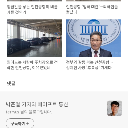
황금알을 낳는 인천공항의 배를
인천공항 '입국 대란'···외국인들
가를 것인가
뿔났다
밀려드는 차량에 주차장으로 전
정부와 갈등 겪는 인천공항···
락한 인천공항, 이유있었네
정치인 사장 '후폭풍' 거세다
댓글
박준철 기자의 에어포트 통신
terryus 님의 블로그입니다.
구독하기