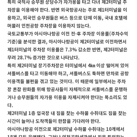
특히 국적사 승무원 상당수가 자가용을 타고 다녀 제2터미널 주
차장을 이용해야 한다. 반면 외국항공사는 주로 제1터미널을 이
용하고, 외국인 승무원들은 버스 등으로 단체 이동, 국내 호텔에
머물러 인천공항 주차장을 이용하지 않는다.
국토교통부가 아시아나항공 이전 전·후 주차장 이용률(주차수익
기준)을 분석한 결과, 아시아나항공이 제2터미널로 이전하면서
제1터미널의 주차장 이용률은 7.3% 감소한 반면, 제2터미널은
무려 28.7% 증가한 것으로 나타났다.
특히 제2터미널 장기주차장은 터미널에서 4㎞ 이상 떨어져 있어
셔틀버스를 타고 이동해야 하고, 셔틀버스도 툭하면 만차로 공항
이용객들 불편을 겪고 있는 것이다. 이 때문에 일부에서는 주차
장 혼잡 완화를 위해 항공사들이 자체적으로 셔틀버스를 운행하
거나 승무원들의 자가용 이용을 자제시켜야 한다는 목소리도 있
다.
제2터미널 1층 입국장 내 짐을 찾는 수하물 수취대도 짐을 찾는
시간이 늘어나 도착객들이 한참을 기다려야 한다.
아시아나항공 이전으로 제2터미널 수하물 수취대는 10개에서
18개 모두 운영됐다. 그러나 인천공항세관에서 짐을 투입하는