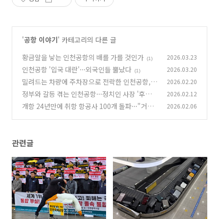
'
공항 이야기
' 카테고리의 다른 글
황금알을 낳는 인천공항의 배를 가를 것인가
2026.03.23
(1)
인천공항 '입국 대란'···외국인들 뿔났다
2026.03.20
(1)
밀려드는 차량에 주차장으로 전락한 인천공항,
2026.02.20
이유있었네
정부와 갈등 겪는 인천공항···정치인 사장 '후폭
2026.02.12
(0)
풍' 거세다
개항 24년만에 취항 항공사 100개 돌파···"거미
2026.02.06
(1)
줄 항공망 구축"
(0)
관련글