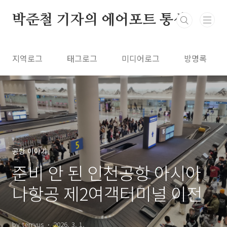
본문 바로가기
박준철 기자의 에어포트 통신
지역로그
태그로그
미디어로그
방명록
공항 이야기
준비 안 된 인천공항 아시아
나항공 제2여객터미널 이전
by terryus
2026. 3. 1.