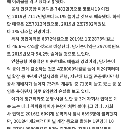
에 어려움을 겪고 있다고 밝혔다.
올해 인천공항 이용객은 7482만명으로 코로나19 이전
인 2019년 7117만명보다 5.1% 늘어날 것으로 예측됐다. 하지
만 매출은 2조7312억원으로, 2019년 2조7592억원보
다 1% 감소할 전망이다.
특히 영업이익은 6872억원으로 2019년 1조2878억원보
다 46.6% 감소할 것으로 예상된다. 당기순이익은 3970억원으
로 2019년보다 54.2% 줄어들 것으로 보인다.
인천공항 이용객은 비슷한데도 매출과 영업이익, 당기순이
익 등이 크게 감소하는 것은 4조8000억원을 들여 제2여객터미
널 확장 등 4단계 건설사업을 진행, 지난해 12월 준공했지만 항
공사 재배치가 늦어져 75개의 계류장 중 71곳이 놀고 있는 등 운
영을 못하면서 하루 6억원의 손실을 보고 있다.
여기에 정규직화로 운영·시설·보안 등 3개 자회사 인력은 계
속 느는 데다 위탁용역비가 눈덩이처럼 불어나고 있다. 자회
사 인력은 2016년 60여개 용역회사 당시 6593명에 불과했지
만, 2018년 제2여객터미널 개장 등으로 올해는 1만명에 10
명 모자란 9990명으로 52% 증가했다. 자회사 위탁용역비