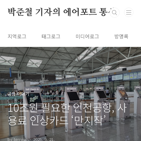
본문 바로가기
박준철 기자의 에어포트 통신
지역로그
태그로그
미디어로그
방명록
공항 이야기
10조원 필요한 인천공항, 사
용료 인상카드 ‘만지작’
by terryus
2025. 9. 21.