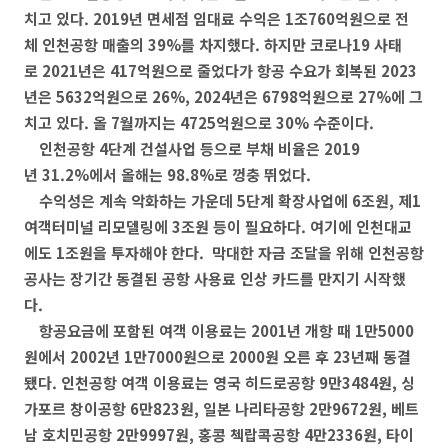
치고 있다. 2019년 면세점 임대료 수익은 1조760억원으로 전
체 인천공항 매출의 39%를 차지했다. 하지만 코로나19 사태
로 2021년은 417억원으로 줄었다가 항공 수요가 회복된 2023
년은 5632억원으로 26%, 2024년은 6798억원으로 27%에 그
치고 있다. 올 7월까지는 4725억원으로 30% 수준이다.
인천공항 4단계 건설사업 등으로 부채 비율은 2019
년 31.2%에서 올해는 98.8%로 껑충 뛰었다.
수익성은 계속 악화하는 가운데 5단계 확장사업에 6조원, 제1
여객터미널 리모델링에 3조원 등이 필요하다. 여기에 인천대교
에도 1조원을 투자해야 한다. 막대한 자금 조달을 위해 인천공항
공사는 장기간 동결된 공항 사용료 인상 카드를 만지기 시작했
다.
항공요금에 포함된 여객 이용료는 2001년 개항 때 1만5000
원에서 2002년 1만7000원으로 2000원 오른 후 23년째 동결
됐다. 인천공항 여객 이용료는 영국 히드로공항 9만3484원, 싱
가포르 창이공항 6만823원, 일본 나리타공항 2만9672원, 베트
남 호치민공항 2만9997원, 홍콩 첵랍콕공항 4만2336원, 타이