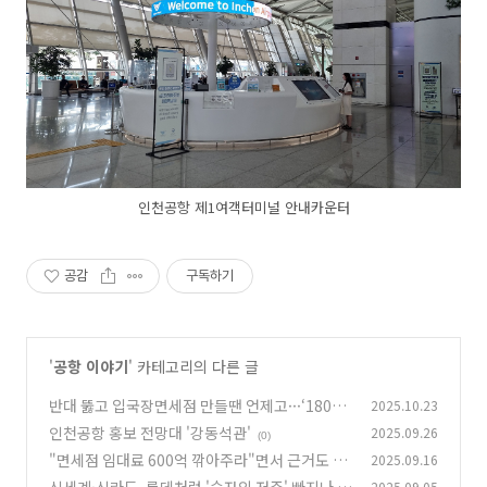
인천공항 제1여객터미널 안내카운터
공감
구독하기
'
공항 이야기
' 카테고리의 다른 글
반대 뚫고 입국장면세점 만들땐 언제고···‘180
2025.10.23
도 태세전환’ 인천공항 왜?
인천공항 홍보 전망대 '강동석관'
2025.09.26
(0)
(0)
"면세점 임대료 600억 깎아주라"면서 근거도 제
2025.09.16
시 못한 법원
2025.09.05
(0)