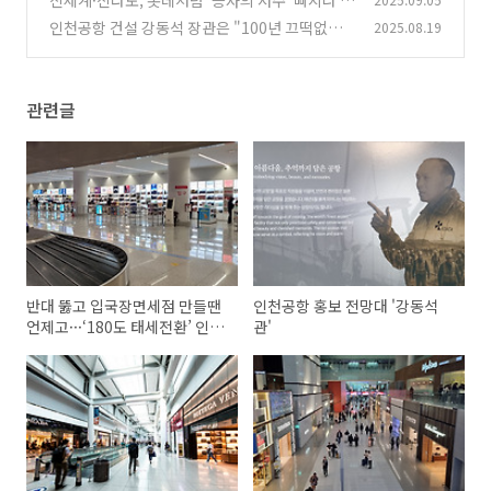
신세계·신라도, 롯데처럼 '승자의 저주' 빠지나
인천공항 건설 강동석 장관은 "100년 끄떡없
2025.08.19
(0)
다"고 했는데···
(1)
관련글
반대 뚫고 입국장면세점 만들땐
인천공항 홍보 전망대 '강동석
언제고···‘180도 태세전환’ 인
관'
천공항 왜?